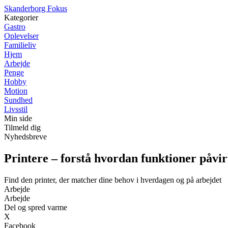
Skanderborg Fokus
Kategorier
Gastro
Oplevelser
Familieliv
Hjem
Arbejde
Penge
Hobby
Motion
Sundhed
Livsstil
Min side
Tilmeld dig
Nyhedsbreve
Printere – forstå hvordan funktioner påvi
Find den printer, der matcher dine behov i hverdagen og på arbejdet
Arbejde
Arbejde
Del og spred varme
X
Facebook