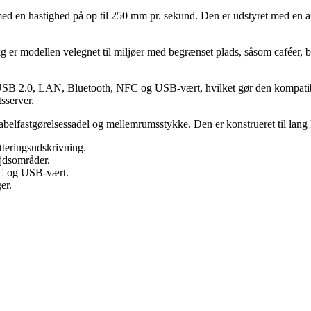
med en hastighed på op til 250 mm pr. sekund. Den er udstyret med en aut
r modellen velegnet til miljøer med begrænset plads, såsom caféer, but
r USB 2.0, LAN, Bluetooth, NFC og USB-vært, hvilket gør den kompati
sserver.
kabelfastgørelsessadel og mellemrumsstykke. Den er konstrueret til lang
tteringsudskrivning.
ejdsområder.
C og USB-vært.
er.