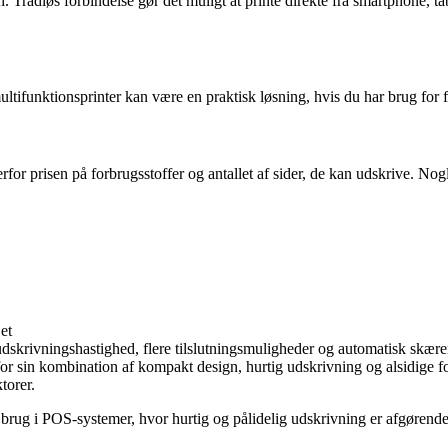
Trådløs forbindelse gør det muligt at printe direkte fra smartphone, tab
ifunktionsprinter kan være en praktisk løsning, hvis du har brug for fl
for prisen på forbrugsstoffer og antallet af sider, de kan udskrive. Nog
dskrivningshastighed, flere tilslutningsmuligheder og automatisk skære
r sin kombination af kompakt design, hurtig udskrivning og alsidige f
torer.
 brug i POS-systemer, hvor hurtig og pålidelig udskrivning er afgørende