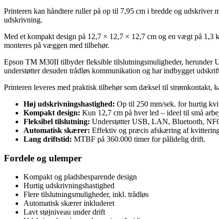
Printeren kan håndtere ruller på op til 7,95 cm i bredde og udskriver 
udskrivning.
Med et kompakt design på 12,7 × 12,7 × 12,7 cm og en vægt på 1,3 kg e
monteres på væggen med tilbehør.
Epson TM M30II tilbyder fleksible tilslutningsmuligheder, herunde
understøtter desuden trådløs kommunikation og har indbygget udskrift
Printeren leveres med praktisk tilbehør som dæksel til strømkontakt, 
Høj udskrivningshastighed:
Op til 250 mm/sek. for hurtig kvi
Kompakt design:
Kun 12,7 cm på hver led – ideel til små arb
Fleksibel tilslutning:
Understøtter USB, LAN, Bluetooth, NF
Automatisk skærer:
Effektiv og præcis afskæring af kvittering
Lang driftstid:
MTBF på 360.000 timer for pålidelig drift.
Fordele og ulemper
Kompakt og pladsbesparende design
Hurtig udskrivningshastighed
Flere tilslutningsmuligheder, inkl. trådløs
Automatisk skærer inkluderet
Lavt støjniveau under drift