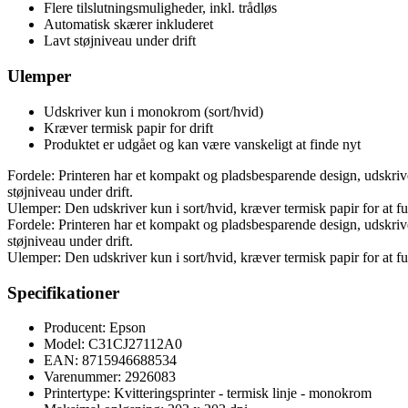
Flere tilslutningsmuligheder, inkl. trådløs
Automatisk skærer inkluderet
Lavt støjniveau under drift
Ulemper
Udskriver kun i monokrom (sort/hvid)
Kræver termisk papir for drift
Produktet er udgået og kan være vanskeligt at finde nyt
Fordele: Printeren har et kompakt og pladsbesparende design, udskriver
støjniveau under drift.
Ulemper: Den udskriver kun i sort/hvid, kræver termisk papir for at fu
Fordele: Printeren har et kompakt og pladsbesparende design, udskriver
støjniveau under drift.
Ulemper: Den udskriver kun i sort/hvid, kræver termisk papir for at fu
Specifikationer
Producent: Epson
Model: C31CJ27112A0
EAN: 8715946688534
Varenummer: 2926083
Printertype: Kvitteringsprinter - termisk linje - monokrom