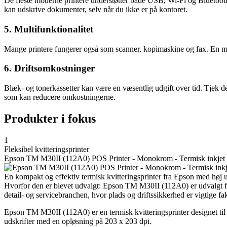
De fleste moderne printere understøtter både USB, Wi-Fi og Bluetooth. 
kan udskrive dokumenter, selv når du ikke er på kontoret.
5. Multifunktionalitet
Mange printere fungerer også som scanner, kopimaskine og fax. En mult
6. Driftsomkostninger
Blæk- og tonerkassetter kan være en væsentlig udgift over tid. Tjek der
som kan reducere omkostningerne.
Produkter i fokus
1
Fleksibel kvitteringsprinter
Epson TM M30II (112A0) POS Printer - Monokrom - Termisk inkjet
En kompakt og effektiv termisk kvitteringsprinter fra Epson med høj u
Hvorfor den er blevet udvalgt: Epson TM M30II (112A0) er udvalgt fo
detail- og servicebranchen, hvor plads og driftssikkerhed er vigtige fak
Epson TM M30II (112A0) er en termisk kvitteringsprinter designet til
udskrifter med en opløsning på 203 x 203 dpi.