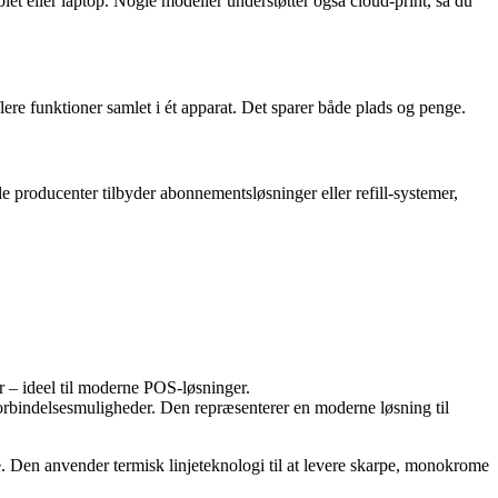
let eller laptop. Nogle modeller understøtter også cloud-print, så du
ere funktioner samlet i ét apparat. Det sparer både plads og penge.
le producenter tilbyder abonnementsløsninger eller refill-systemer,
r – ideel til moderne POS-løsninger.
orbindelsesmuligheder. Den repræsenterer en moderne løsning til
. Den anvender termisk linjeteknologi til at levere skarpe, monokrome