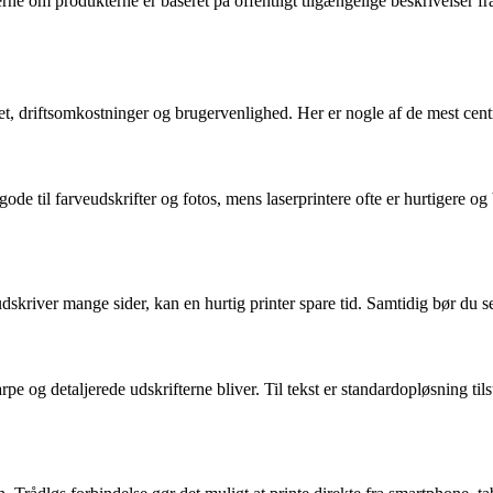
erne om produkterne er baseret på offentligt tilgængelige beskrivelser f
itet, driftsomkostninger og brugervenlighed. Her er nogle af de mest cent
 gode til farveudskrifter og fotos, mens laserprintere ofte er hurtigere o
skriver mange sider, kan en hurtig printer spare tid. Samtidig bør du s
pe og detaljerede udskrifterne bliver. Til tekst er standardopløsning ti