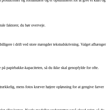
ra producenter og forhandlere og er opsummeret for at give et klart og
rale faktorer, du bør overveje.
g billigere i drift ved store mængder tekstudskrivning. Valget afhænger
e på papirbakke-kapaciteten, så du ikke skal genopfylde for ofte.
lstrækkelig, mens fotos kræver højere opløsning for at gengive farver