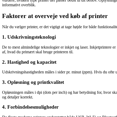
vurdere, hvilken type printer der passer bedst til dit behov. Oplysning
informativt overblik.
Faktorer at overveje ved køb af printer
Når du vælger printer, er det vigtigt at tage højde for både funktional
1. Udskrivningsteknologi
De to mest almindelige teknologier er inkjet og laser. Inkjetprintere er
af, hvad du primært skal bruge printeren til.
2. Hastighed og kapacitet
Udskrivningshastigheden måles i sider pr. minut (ppm). Hvis du ofte ud
3. Opløsning og printkvalitet
Opløsningen måles i dpi (dots per inch) og har betydning for, hvor skar
og detaljer korrekt.
4. Forbindelsesmuligheder