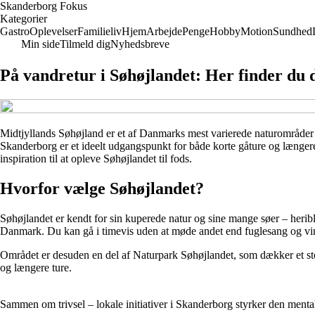
Skanderborg Fokus
Kategorier
Gastro
Oplevelser
Familieliv
Hjem
Arbejde
Penge
Hobby
Motion
Sundhed
Min side
Tilmeld dig
Nyhedsbreve
På vandretur i Søhøjlandet: Her finder du 
Midtjyllands Søhøjland er et af Danmarks mest varierede naturområder 
Skanderborg er et ideelt udgangspunkt for både korte gåture og længere v
inspiration til at opleve Søhøjlandet til fods.
Hvorfor vælge Søhøjlandet?
Søhøjlandet er kendt for sin kuperede natur og sine mange søer – heri
Danmark. Du kan gå i timevis uden at møde andet end fuglesang og vind i
Området er desuden en del af Naturpark Søhøjlandet, som dækker et stort
og længere ture.
Sammen om trivsel – lokale initiativer i Skanderborg styrker den ment