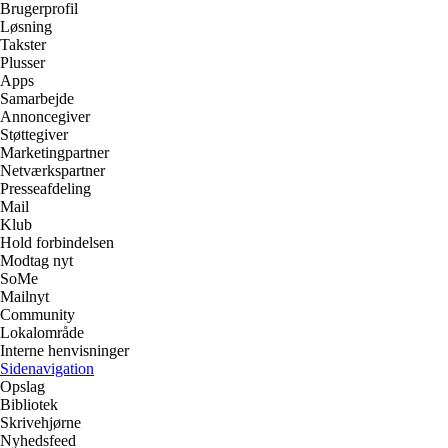
Brugerprofil
Løsning
Takster
Plusser
Apps
Samarbejde
Annoncegiver
Støttegiver
Marketingpartner
Netværkspartner
Presseafdeling
Mail
Klub
Hold forbindelsen
Modtag nyt
SoMe
Mailnyt
Community
Lokalområde
Interne henvisninger
Sidenavigation
Opslag
Bibliotek
Skrivehjørne
Nyhedsfeed