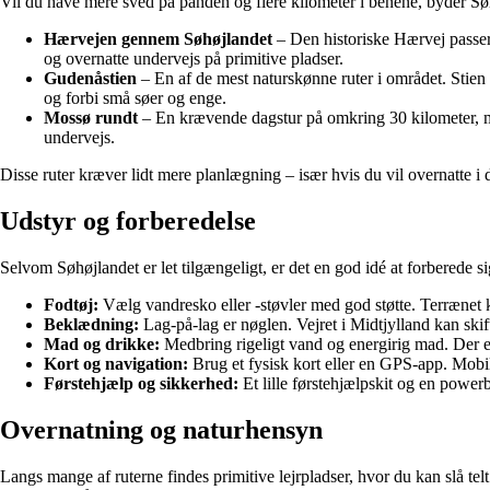
Vil du have mere sved på panden og flere kilometer i benene, byder Sø
Hærvejen gennem Søhøjlandet
– Den historiske Hærvej passer
og overnatte undervejs på primitive pladser.
Gudenåstien
– En af de mest naturskønne ruter i området. Stie
og forbi små søer og enge.
Mossø rundt
– En krævende dagstur på omkring 30 kilometer, m
undervejs.
Disse ruter kræver lidt mere planlægning – især hvis du vil overnatte i d
Udstyr og forberedelse
Selvom Søhøjlandet er let tilgængeligt, er det en god idé at forberede 
Fodtøj:
Vælg vandresko eller -støvler med god støtte. Terrænet 
Beklædning:
Lag-på-lag er nøglen. Vejret i Midtjylland kan skift
Mad og drikke:
Medbring rigeligt vand og energirig mad. Der er
Kort og navigation:
Brug et fysisk kort eller en GPS-app. Mobi
Førstehjælp og sikkerhed:
Et lille førstehjælpskit og en powe
Overnatning og naturhensyn
Langs mange af ruterne findes primitive lejrpladser, hvor du kan slå tel