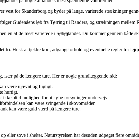
højlandet på nogle af landets mest spændende vandreruter.
er vest for Skanderborg og byder på lange, varierede strækninger gen
n følger Gudenåens løb fra Tørring til Randers, og strækningen mellem
en en af de mest varierede i Søhøjlandet. Du kommer gennem både sko
et fri. Husk at tjekke kort, adgangsforhold og eventuelle regler for lejrp
sig, især på de længere ture. Her er nogle grundlæggende råd:
kan være ujævnt og fugtigt.
e hurtigt.
 ikke altid mulighed for at købe forsyninger undervejs.
lforbindelsen kan være svingende i skovområder.
rbank kan være guld værd på længere ture.
t op eller sove i shelter. Naturstyrelsen har desuden udpeget flere områ