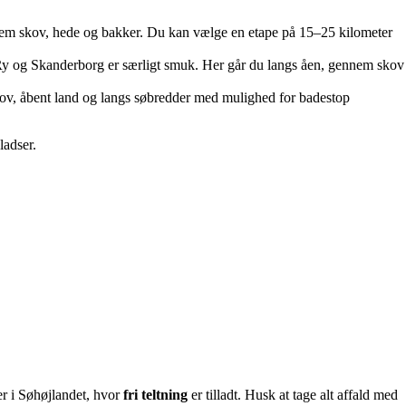
nem skov, hede og bakker. Du kan vælge en etape på 15–25 kilometer
 Ry og Skanderborg er særligt smuk. Her går du langs åen, gennem skov
v, åbent land og langs søbredder med mulighed for badestop
ladser.
der i Søhøjlandet, hvor
fri teltning
er tilladt. Husk at tage alt affald med