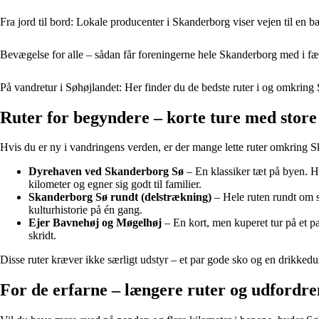
Fra jord til bord: Lokale producenter i Skanderborg viser vejen til en 
Bevægelse for alle – sådan får foreningerne hele Skanderborg med i fæ
På vandretur i Søhøjlandet: Her finder du de bedste ruter i og omkrin
Ruter for begyndere – korte ture med store
Hvis du er ny i vandringens verden, er der mange lette ruter omkring S
Dyrehaven ved Skanderborg Sø
– En klassiker tæt på byen. H
kilometer og egner sig godt til familier.
Skanderborg Sø rundt (delstrækning)
– Hele ruten rundt om s
kulturhistorie på én gang.
Ejer Bavnehøj og Møgelhøj
– En kort, men kuperet tur på et p
skridt.
Disse ruter kræver ikke særligt udstyr – et par gode sko og en drikked
For de erfarne – længere ruter og udfordr