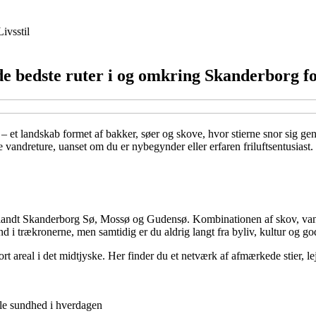
Livsstil
de bedste ruter i og omkring Skanderborg f
– et landskab formet af bakker, søer og skove, hvor stierne snor sig 
andreture, uanset om du er nybegynder eller erfaren friluftsentusiast. He
blandt Skanderborg Sø, Mossø og Gudensø. Kombinationen af skov, vand 
 trækronerne, men samtidig er du aldrig langt fra byliv, kultur og gode
 areal i det midtjyske. Her finder du et netværk af afmærkede stier, le
ale sundhed i hverdagen