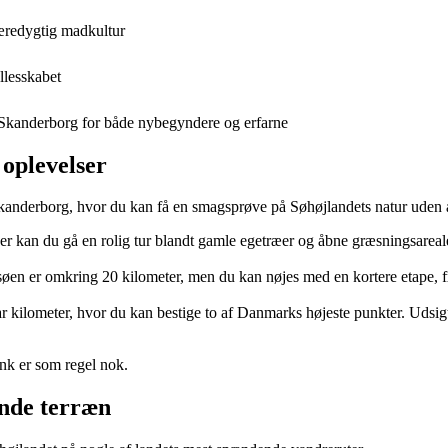
bæredygtig madkultur
llesskabet
g Skanderborg for både nybegyndere og erfarne
 oplevelser
kanderborg, hvor du kan få en smagsprøve på Søhøjlandets natur uden at 
er kan du gå en rolig tur blandt gamle egetræer og åbne græsningsareale
øen er omkring 20 kilometer, men du kan nøjes med en kortere etape, fx
ar kilometer, hvor du kan bestige to af Danmarks højeste punkter. Udsig
unk er som regel nok.
ende terræn