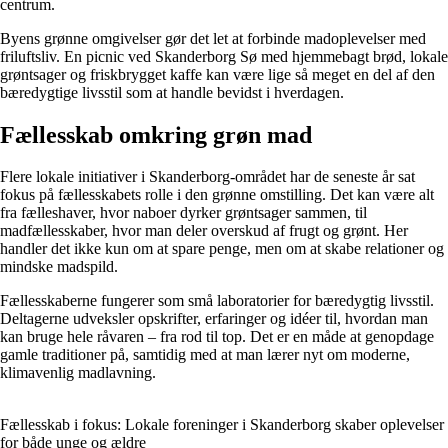
centrum.
Byens grønne omgivelser gør det let at forbinde madoplevelser med
friluftsliv. En picnic ved Skanderborg Sø med hjemmebagt brød, lokale
grøntsager og friskbrygget kaffe kan være lige så meget en del af den
bæredygtige livsstil som at handle bevidst i hverdagen.
Fællesskab omkring grøn mad
Flere lokale initiativer i Skanderborg-området har de seneste år sat
fokus på fællesskabets rolle i den grønne omstilling. Det kan være alt
fra fælleshaver, hvor naboer dyrker grøntsager sammen, til
madfællesskaber, hvor man deler overskud af frugt og grønt. Her
handler det ikke kun om at spare penge, men om at skabe relationer og
mindske madspild.
Fællesskaberne fungerer som små laboratorier for bæredygtig livsstil.
Deltagerne udveksler opskrifter, erfaringer og idéer til, hvordan man
kan bruge hele råvaren – fra rod til top. Det er en måde at genopdage
gamle traditioner på, samtidig med at man lærer nyt om moderne,
klimavenlig madlavning.
Fællesskab i fokus: Lokale foreninger i Skanderborg skaber oplevelser
for både unge og ældre