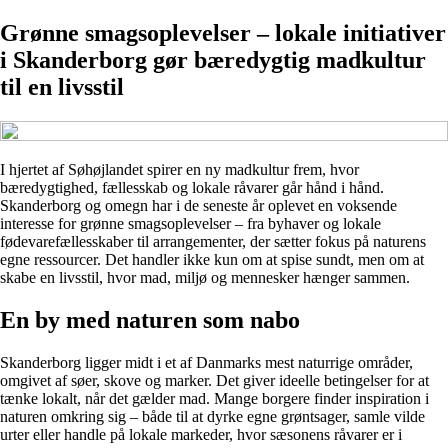
Grønne smagsoplevelser – lokale initiativer
i Skanderborg gør bæredygtig madkultur
til en livsstil
I hjertet af Søhøjlandet spirer en ny madkultur frem, hvor
bæredygtighed, fællesskab og lokale råvarer går hånd i hånd.
Skanderborg og omegn har i de seneste år oplevet en voksende
interesse for grønne smagsoplevelser – fra byhaver og lokale
fødevarefællesskaber til arrangementer, der sætter fokus på naturens
egne ressourcer. Det handler ikke kun om at spise sundt, men om at
skabe en livsstil, hvor mad, miljø og mennesker hænger sammen.
En by med naturen som nabo
Skanderborg ligger midt i et af Danmarks mest naturrige områder,
omgivet af søer, skove og marker. Det giver ideelle betingelser for at
tænke lokalt, når det gælder mad. Mange borgere finder inspiration i
naturen omkring sig – både til at dyrke egne grøntsager, samle vilde
urter eller handle på lokale markeder, hvor sæsonens råvarer er i