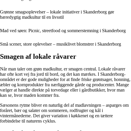
Grønne smagsoplevelser – lokale initiativer i Skanderborg gør
bæredygtig madkultur til en livsstil
Mad ved søen: Picnic, streetfood og sommerstemning i Skanderborg
Små scener, store oplevelser – musiklivet blomstrer i Skanderborg
Smagen af lokale råvarer
Når man taler om grøn madkultur, er smagen central. Lokale råvarer
har ofte kort vej fra jord til bord, og det kan mærkes. I Skanderborg-
området er der gode muligheder for at finde friske grøntsager, honning,
æbler og kornprodukter fra nærliggende gårde og producenter. Mange
vælger at handle direkte på torvedage eller i gårdbutikker, hvor man
kan se, hvor maden kommer fra.
Sæsonens rytme bliver en naturlig del af madlavningen – asparges om
foråret, bær og salater om sommeren, rodfrugter og kål i
vintermånederne. Det giver variation i køkkenet og en tættere
forbindelse til naturens cyklus.