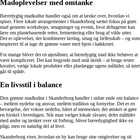
Madoplevelser med omtanke
Bæredygtig madkultur handler også om at tænke over, hvordan vi
spiser. Flere lokale arrangementer i Skanderborg sætter fokus på grøn
mad gennem workshops, smagninger og events, hvor deltagerne kan
lære om plantebaserede retter, fermentering eller brug af vilde urter.
Det er oplevelser, der kombinerer læring, smag og fællesskab – og som
inspirerer til at tage de grønne vaner med hjem i køkkenet.
For mange bliver det en øjenåbner, at bæredygtig mad ikke behøver at
være kompliceret. Det kan begynde med små skridt – at bruge rester
kreativt, vælge lokale produkter eller planlægge ugens måltider, så intet
går til spilde.
En livsstil i balance
Den grønne madkultur i Skanderborg handler i sidste ende om balance
– mellem nydelse og ansvar, mellem tradition og fornyelse. Det er en
bevægelse, der vokser nedefra, båret af mennesker, der ønsker at gøre
en forskel i hverdagen. Når man vælger lokale råvarer, deler måltider
med andre og tænker over sit forbrug, bliver bæredygtighed ikke en
pligt, men en naturlig del af livet.
Skanderborg viser, hvordan en by kan bruge sine omgivelser og sit