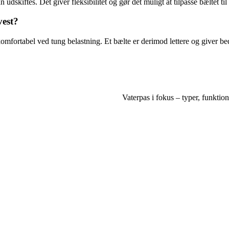
skiftes. Det giver fleksibilitet og gør det muligt at tilpasse bæltet til 
vest?
fortabel ved tung belastning. Et bælte er derimod lettere og giver bed
Vaterpas i fokus – typer, funktio