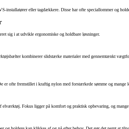
VVS-installatører eller tagdækkere. Disse har ofte speciallommer og hold
r
eret sig i at udvikle ergonomiske og holdbare løsninger.
værktøjsbælter kombinerer slidstærke materialer med gennemtænkt vægtfo
De er ofte fremstillet i kraftig nylon med forstærkede sømme og mange l
f elværktøj. Fokus ligger på komfort og praktisk opbevaring, og mange m
 holdere kan klikkes af og på efter behov. Det gør det nemt at tilpasse