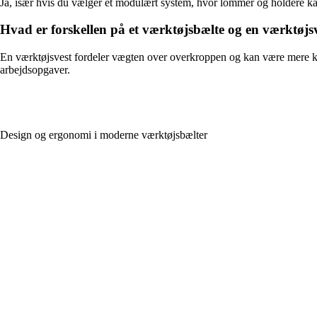
Ja, især hvis du vælger et modulært system, hvor lommer og holdere kan ud
Hvad er forskellen på et værktøjsbælte og en værktøjs
En værktøjsvest fordeler vægten over overkroppen og kan være mere kom
arbejdsopgaver.
Design og ergonomi i moderne værktøjsbælter