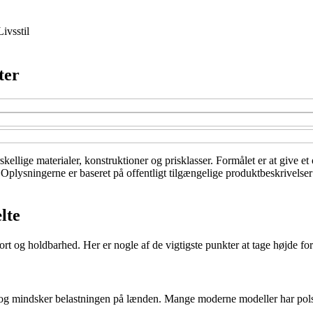
Livsstil
ter
kellige materialer, konstruktioner og prisklasser. Formålet er at give e
v. Oplysningerne er baseret på offentligt tilgængelige produktbeskrivelse
lte
t og holdbarhed. Her er nogle af de vigtigste punkter at tage højde for
g mindsker belastningen på lænden. Mange moderne modeller har polstre