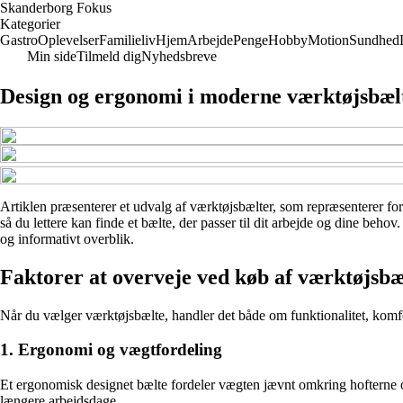
Skanderborg Fokus
Kategorier
Gastro
Oplevelser
Familieliv
Hjem
Arbejde
Penge
Hobby
Motion
Sundhed
Min side
Tilmeld dig
Nyhedsbreve
Design og ergonomi i moderne værktøjsbæl
Artiklen præsenterer et udvalg af værktøjsbælter, som repræsenterer fors
så du lettere kan finde et bælte, der passer til dit arbejde og dine beho
og informativt overblik.
Faktorer at overveje ved køb af værktøjsbæ
Når du vælger værktøjsbælte, handler det både om funktionalitet, komfor
1. Ergonomi og vægtfordeling
Et ergonomisk designet bælte fordeler vægten jævnt omkring hofterne o
længere arbejdsdage.