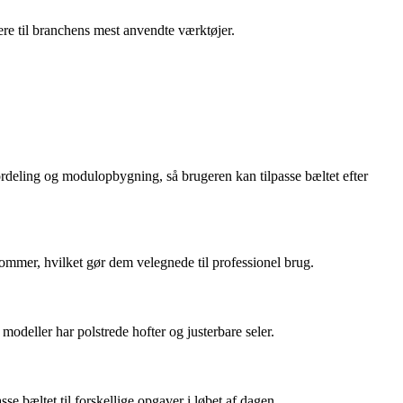
ere til branchens mest anvendte værktøjer.
rdeling og modulopbygning, så brugeren kan tilpasse bæltet efter
ommer, hvilket gør dem velegnede til professionel brug.
odeller har polstrede hofter og justerbare seler.
 bæltet til forskellige opgaver i løbet af dagen.