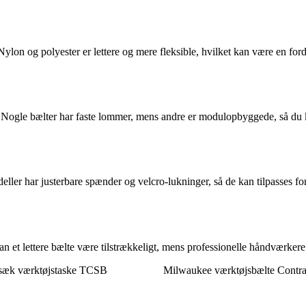
Nylon og polyester er lettere og mere fleksible, hvilket kan være en fo
n. Nogle bælter har faste lommer, mens andre er modulopbyggede, så du 
ler har justerbare spænder og velcro-lukninger, så de kan tilpasses fo
n et lettere bælte være tilstrækkeligt, mens professionelle håndværker
sæk værktøjstaske TCSB
Milwaukee værktøjsbælte Contrac