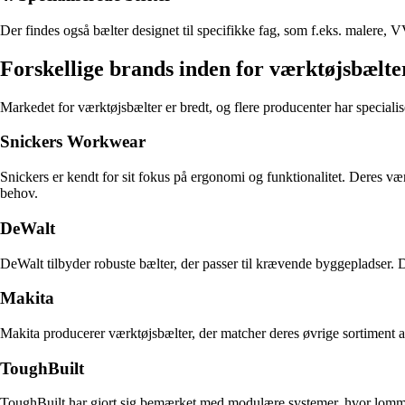
Der findes også bælter designet til specifikke fag, som f.eks. malere, 
Forskellige brands inden for værktøjsbælte
Markedet for værktøjsbælter er bredt, og flere producenter har specialis
Snickers Workwear
Snickers er kendt for sit fokus på ergonomi og funktionalitet. Deres 
behov.
DeWalt
DeWalt tilbyder robuste bælter, der passer til krævende byggepladser. 
Makita
Makita producerer værktøjsbælter, der matcher deres øvrige sortiment a
ToughBuilt
ToughBuilt har gjort sig bemærket med modulære systemer, hvor lommer og